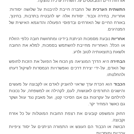
אורחות חיים המבוססים על תשתית ערכית מוצקה.
התשתית
הערכית
של החברה חייבת להיבנות על שלושה יסודות:
אחריות, בחירה וכבוד. יסודות אלה יש להבטיח בתרבות, בחינוך,
באורח החיים של האזרחים ובדפוסי הפעולה והדוגמא האישית של
המנהיגים.
אחריות
נובעת מסמכות הניתנת בידינו ומתחושת חובה כלפי הזולת
או הכלל. האחריות מחייבת להשתמש בסמכות, למלא את החובה
ולשאת בתוצאותיה לטוב ולרע.
הבחיר
ה
היא הדרך המוציאה מן הכוח אל הפועל את הזכות לחופש
של האדם, על-ידי יצירת דרכים ואפשרויות הנמסרות לשיקול דעתו
ולהחלטתו.
הכבוד
הוא הכרת ערך שראוי להעניק לאדם או לקבוצה על מעשים
והישגים התורמים לאנושות, לעם, לקהילה או למשפחה, על נכונות
להילחם על עקרונות גם אם הסיכוי קטן, ועל מאבק נגד עוול ושקר
גם כאשר המחיר יקר.
החוק והמשפט קובעים את רצפת החובות המוטלות על כל אזרח
וקבוצה.
הבושה או הכבוד הם העונש או התמורה הניתנים על יסוד ציפיות
ערכיות ומוסריות.