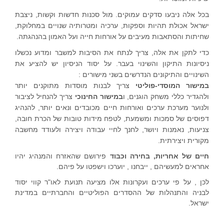
בכל אלה ניבעו סדקים עמוקים. מול סכנות חדשות וקשות, ניצבת
ישראל אכולת תהיות וספקות, ערכיה ומטרותיה שנויים במחלוקת,
שחיתות והסתאבות מעיבים על אורחות חייה ועל האמון בהנהגתה.
כדי לתקן את אלה, צריך לנתח את הסיבות למשבר ומדוע נכשלו
ניסיונות התיקון והשינוי בעבר. על יסוד הניסיון יש להציע את
השינויים והתיקונים הנדרשים בשני מישורים :
במישור המוסדי-פוליטי
צריך לבנות מוסדות מתוקנים יותר
ולהגדיר כללי משחק הוגנים, ו
במישור החינוכי
צריך להנחיל לציבור
ולנוער מערכת ערכים ואורחות חיים מכובדים ונאים יותר, להנהיג
דפוסים של סמכות ומשמעת, לטפח מידות טובות של הכרת חובה,
צניעות, נאמנות ויושר, לחנך לחיי עבודה ויצירה ולעודד מחשבה
מקורית ויצירתית.
חיים של אחריות, בחירה וכבוד
פירושם שהאזרח והמנהיג יהיו
אחראים למעשיהם , ייבחנו , יוערכו וישפטו על פיהם.
לכן , על פי ערכים ועקרונות אלו מציעה תנועת לאו"ר קווי יסוד
לבניה והתנהלות של ההסדרים הפוליטיים והחברתיים במדינת
ישראל.